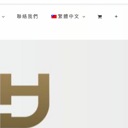
聯絡我們
繁體中文