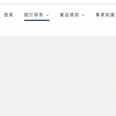
首頁
關於華勇
產品資訊
專業知識