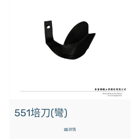
551培刀(彎)
詳情