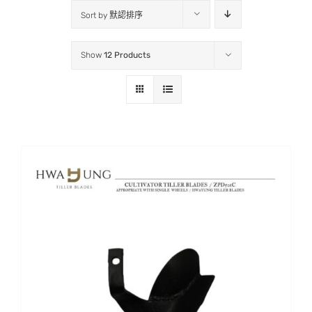
Sort by
默認排序
Show
12 Products