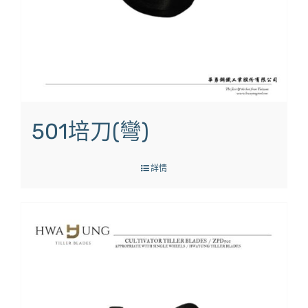
501培刀(彎)
詳情