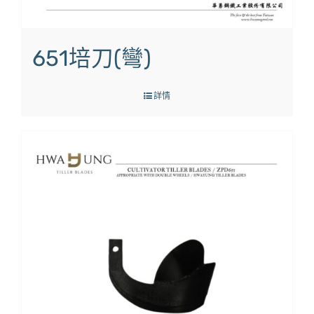
651培刀(彎)
詳情