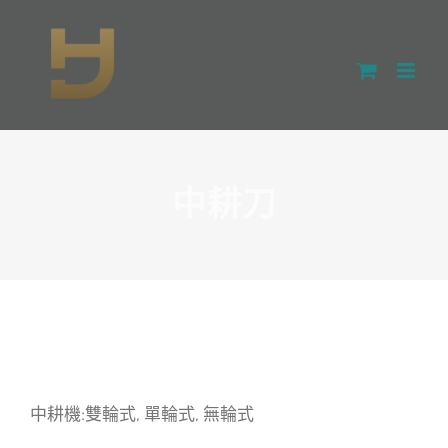
Skip
to
content
中耕刀
中耕機:雙輪式, 單輪式, 無輪式