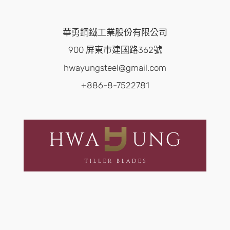
華勇鋼鐵工業股份有限公司
900 屏東市建國路362號
hwayungsteel@gmail.com
+886-8-7522781