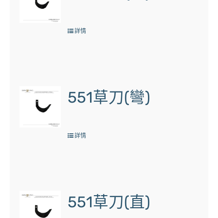
詳情
551草刀(彎)
詳情
551草刀(直)