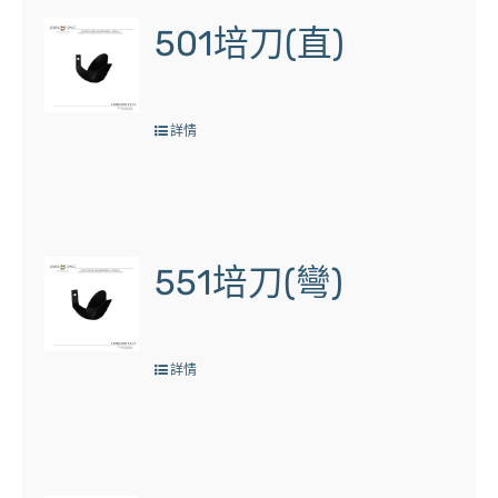
501培刀(直)
詳情
551培刀(彎)
詳情