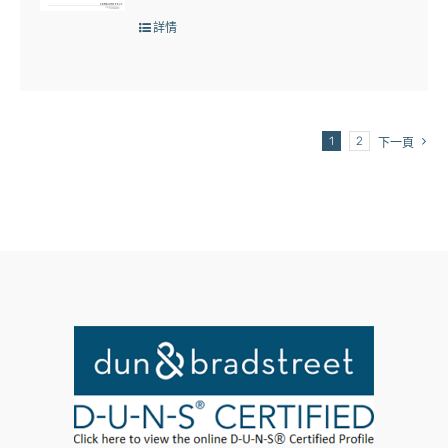
詳情
1
2
下一頁