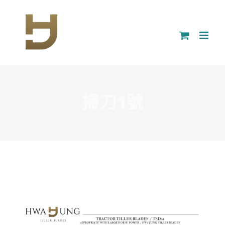
Skip
to
content
掃刀1號